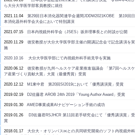
ら大分大学医学部客員教授に就任
2021.11.04
第29回日本消化器関連学会週間JDDW2021KOBE 第19回
本消化器外科学会大会において特別講演
2021.07.15
日本内視鏡外科学会（JSES）坂井理事長との対談が公開
2020.11.29
徳安教授が大分大学医学部主催の開講記念会で記念講演を実
施
2020.10.16
大分大学医学部にて内視鏡外科手術見学を実施
2020.06.12
徳安教授が九州ヘルスケア産業推進協議会 「第7回ヘルス
ア産業づくり貢献大賞」大賞（最優秀賞）受賞
2020.12.12
M1東中君 第20回SI2019において「優秀講演賞」受賞
2019.02.19
D2佐藤君 AROB 24th 2019「Young Author Award」受賞
2019.01.30
AMED事業成果AIナビゲーション手術の成功
2019.01.26
D3佐藤君RSJHCR 第11回若手研究会にて「優秀講演賞」
賞
2018.01.17
大分大・オリンパス㈱との共同研究開発のソフト内視鏡外科