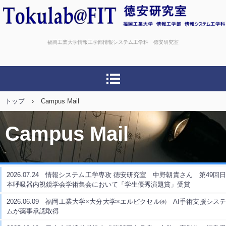
福岡工業大学情報工学部情報システム工学科 徳安研究室
トップ
›
Campus Mail
Campus Mail
2026.07.24
情報システム工学専攻 徳安研究室 中野朝貴さん 第49回
本呼吸器内視鏡学会学術集会において「学生優秀演題賞」受賞
2026.06.09
福岡工業大学×大分大学×エルピクセル㈱ AI手術支援シス
ムが薬事承認取得