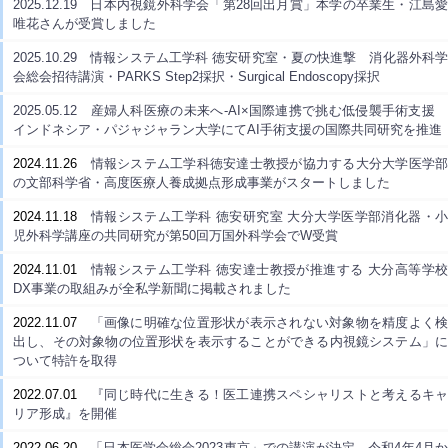
2025.12.19 日本内視鏡外科学会「第28回出月賞」本学の卒業生・江島愛
唯花さんが受賞しました
2025.10.29 情報システム工学科 徳安研究室・夏の快進撃 消化器外科学
会総会招待講演・PARKS Step2採択・Surgical Endoscopy採択
2025.05.12 産婦人科医療の未来へ-AI×国際連携で挑む低侵襲手術支援
インドネシア・パジャジャラン大学にてAI手術支援の国際共同研究を推進
2024.11.26
情報システム工学科徳安達士教授が協力する大分大学医学部
の文部科学省・高度医療人養成拠点形成事業がスタートしました
2024.11.18
情報システム工学科 徳安研究室 大分大学医学部消化器・
児外科学講座の共同研究が第50回万国外科学会でW受賞
2024.11.01
情報システム工学科 徳安達士教授が推進する 大分高等学
DX事業の取組みが全私学新聞に掲載されました
2022.11.07
「画像に明確な位置形状が表示されない対象物を精度よく検
出し、
その対象物の位置形状を表示することができる内視鏡システム」に
ついて特許を取得
2022.07.01
『同じ時代に生きる！医工連携スペシャリストと考えるキャ
リア形成』を開催
2022.06.20
「日本医学会総会2023東京」での講演が決定 令和4年4月